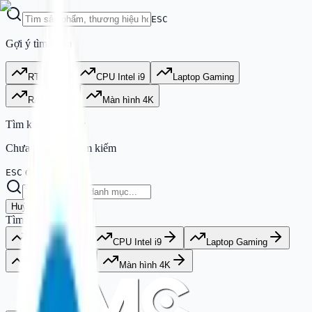
ESC
Gợi ý tìm kiếm
RTX 4090
CPU Intel i9
Laptop Gaming
RAM DDR5
Màn hình 4K
Tìm kiếm gần đây
Chưa có lịch sử tìm kiếm
đóng
ESC
Huỷ
Tìm kiếm phổ biến
RTX 4090
CPU Intel i9
Laptop Gaming
RAM DDR5
Màn hình 4K