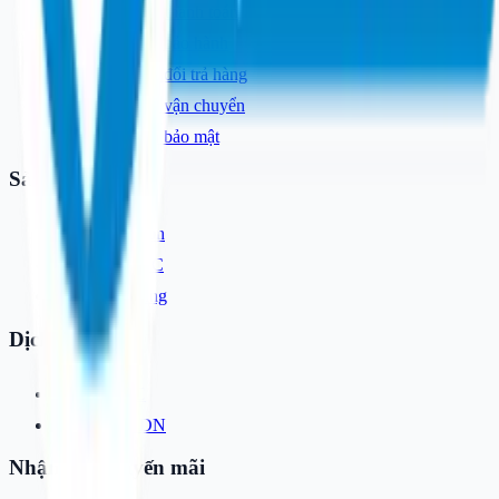
Hướng dẫn thanh toán
Chính sách bảo hành
Chính sách đổi trả hàng
Chính sách vận chuyển
Chính sách bảo mật
Sản phẩm
Workstation
Gaming PC
AI Learning
Dịch vụ
Build PC
Báo giá DN
Nhận tin khuyến mãi